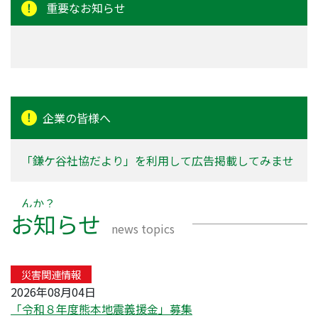
重要なお知らせ
鎌ヶ谷市レクリエーション協会
鎌ケ谷市要約筆記サークル「あいあい」
鎌ヶ谷災害救援ボランティアネットワーク
鎌ケ谷車いす点検整備ボランティアの会
鎌ヶ谷駅前つくも会
東武援護グループ（こだま）
南初富東あゆみ会
鎌ケ谷橋コスモス
東中沢・受所つくも会
企業の皆様へ
グリーンハイツ憩の庭
「鎌ケ谷社協だより」を利用して広告掲載してみませ
んか？
お知らせ
news topics
災害関連情報
2026年08月04日
「令和８年度熊本地震義援金」募集