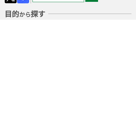
目的
探す
から
福祉相談のご案内
ボランティア等のご紹
サービス等のご紹介
介
あなた
あった情報
探す
に
を
関連リンク
個人情報に関する方針
サイトマップ