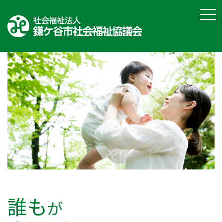
tog
誰も
が