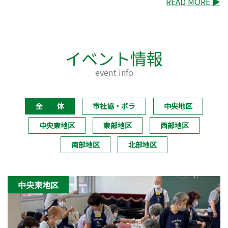
READ MORE
▶
イベント情報
event info
全 体
市社協・ボラ
中央地区
中央東地区
東部地区
西部地区
南部地区
北部地区
中央東地区