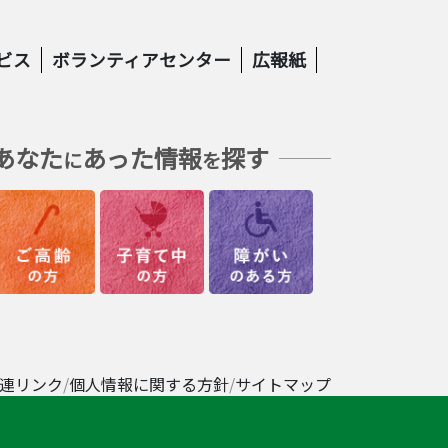
ビス
ボランティアセンター
広報紙
あなた
あった情報
探す
に
を
連リンク
個人情報に関する方針
サイトマップ