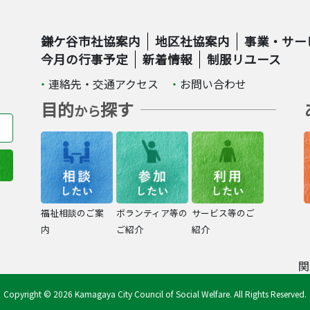
鎌ケ谷市社協案内
地区社協案内
事業・サー
今月の行事予定
新着情報
制服リユース
連絡先・交通アクセス
お問い合わせ
目的
探す
から
福祉相談のご案
ボランティア等の
サービス等のご
内
ご紹介
紹介
関
Copyright © 2026 Kamagaya City Council of Social Welfare. All Rights Reserved.