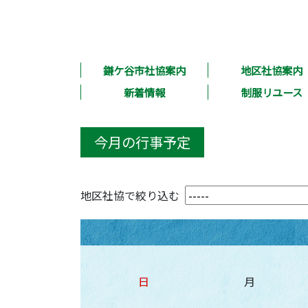
鎌ケ谷市社協案内
地区社協案内
新着情報
制服リユース
今月の行事予定
地区社協で絞り込む
日
月