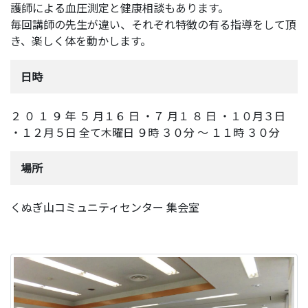
護師による血圧測定と健康相談もあります。
毎回講師の先生が違い、それぞれ特徴の有る指導をして頂
き、楽しく体を動かします。
日時
２ ０ １ ９ 年 ５ 月１６ 日 ・７ 月１ ８ 日 ・１０月３日
・１２月５日 全て木曜日 ９時 ３０分 ～ １１時 ３０分
場所
くぬぎ山コミュニティセンター 集会室