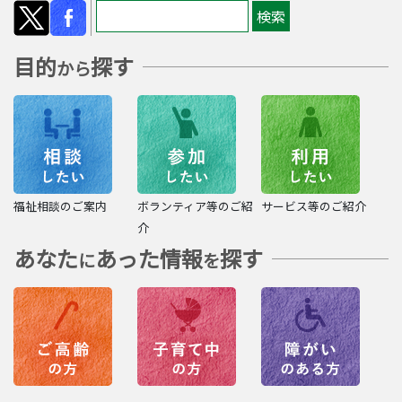
目的
探す
から
福祉相談のご案内
ボランティア等のご紹
サービス等のご紹介
介
あなた
あった情報
探す
に
を