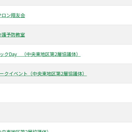
サロン翔友会
介護予防教室
ックDay （中央東地区第2層協議体）
トークイベント（中央東地区第2層協議体）
中央東地区第2層協議体）