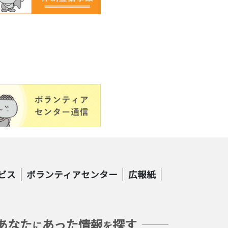
ビス
ボランティアセンター
広報紙
あなた
あった情報
探す
に
を