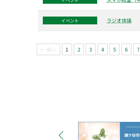
ラジオ体操
イベント
（このページ）
← 前へ
1
2
3
4
5
6
7