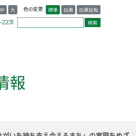
色の変更
中
大
標準
白黒
白黒反転
情報
きがいを持ち支え合えるまち」の実現をめざ