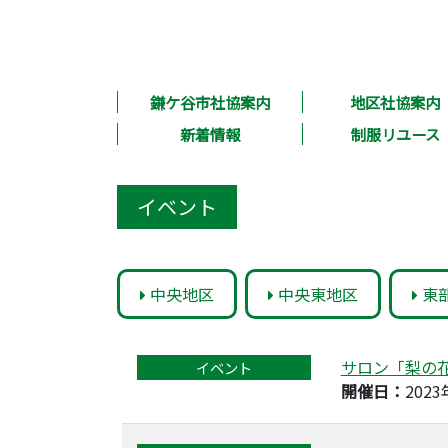
鎌ケ谷市社協案内
地区社協案内
新着情報
制服リユース
イベント
中央地区
中央東地区
東
サロン「梨の
イベント
開催日：
202