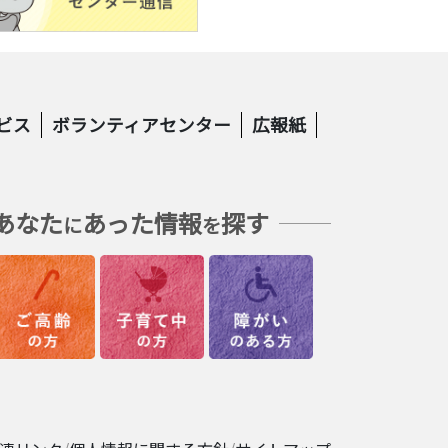
ビス
ボランティアセンター
広報紙
あなた
あった情報
探す
に
を