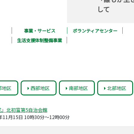
して
事業・サービス
ボランティアセンター
生活支援体制整備事業
部地区
西部地区
南部地区
北部地区
花」北初富第5自治会館
3年11月15日 10時30分～12時00分