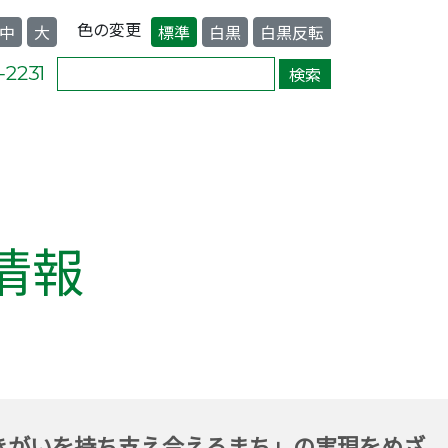
色の変更
中
大
標準
白黒
白黒反転
情報
きがいを持ち支え合えるまち」の実現をめざ