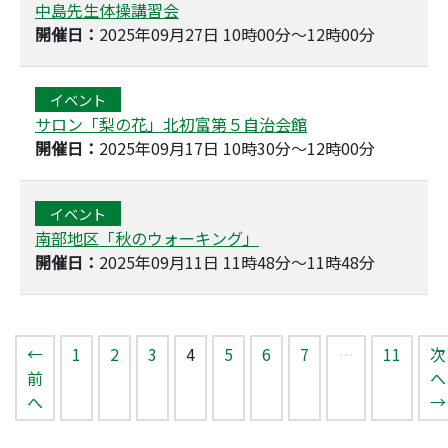
中島先生体操講習会
開催日：
2025年09月27日 10時00分～12時00分
イベント
サロン「梨の花」北初富第５自治会館
開催日：
2025年09月17日 10時30分～12時00分
イベント
南部地区「秋のウォーキング」
開催日：
2025年09月11日 11時48分～11時48分
（このページ）
←
1
2
3
4
5
6
7
…
11
次
前
へ
へ
→