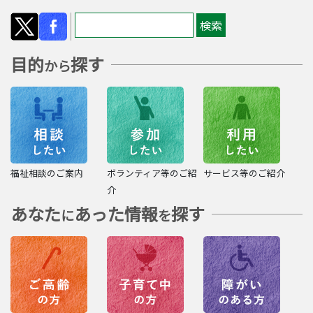
目的
探す
から
福祉相談のご案内
ボランティア等のご紹
サービス等のご紹介
介
あなた
あった情報
探す
に
を