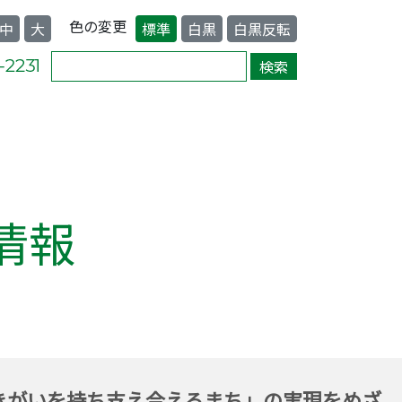
色の変更
中
大
標準
白黒
白黒反転
情報
きがいを持ち支え合えるまち」の実現をめざ