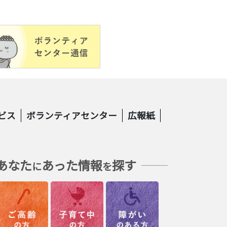
ビス
ボランティアセンター
広報紙
あなた
あった情報
探す
に
を