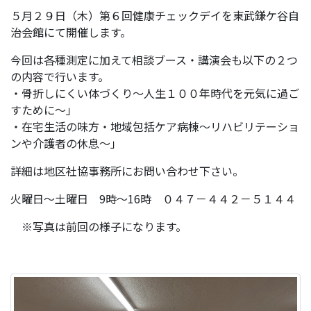
５月２９日（木）第６回健康チェックデイを東武鎌ケ谷自
治会館にて開催します。
今回は各種測定に加えて相談ブース・講演会も以下の２つ
の内容で行います。
・骨折しにくい体づくり～人生１００年時代を元気に過ご
すために～」
・在宅生活の味方・地域包括ケア病棟～リハビリテーショ
ンや介護者の休息～」
詳細は地区社協事務所にお問い合わせ下さい。
火曜日～土曜日 9時～16時 ０４７－４４２－５１４４
※写真は前回の様子になります。