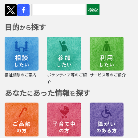
目的
探す
から
福祉相談のご案内
ボランティア等のご紹
サービス等のご紹介
介
あなた
あった情報
探す
に
を