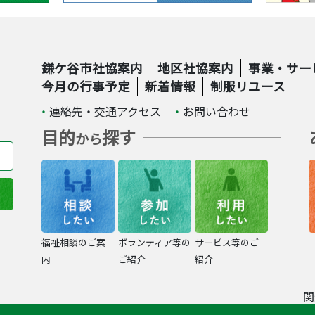
鎌ケ谷市社協案内
地区社協案内
事業・サー
今月の行事予定
新着情報
制服リユース
連絡先・交通アクセス
お問い合わせ
目的
探す
から
福祉相談のご案
ボランティア等の
サービス等のご
内
ご紹介
紹介
関