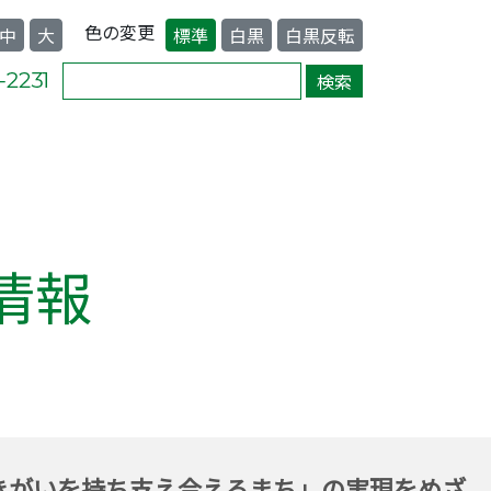
色の変更
中
大
標準
白黒
白黒反転
情報
きがいを持ち支え合えるまち」の実現をめざ