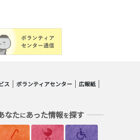
ビス
ボランティアセンター
広報紙
あなた
あった情報
探す
に
を