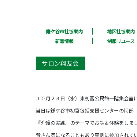
鎌ケ谷市社協案内
地区社協案内
新着情報
制服リユース
サロン翔友会
１０月２３日（水）東初富公民館一階集会室
当日は鎌ケ谷市初富包括支援センターの阿部
『介護の実践』のテーマでお話＆体験をしま
皆さん気になることもあり真剣に参加されて