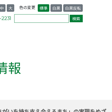
色の変更
中
大
標準
白黒
白黒反転
情報
きがいを持ち支え合えるまち」の実現をめざ