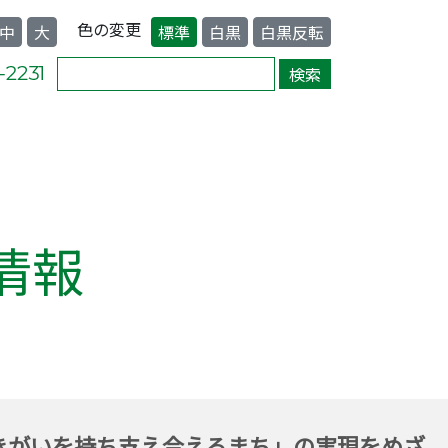
色の変更
中
大
標準
白黒
白黒反転
情報
きがいを持ち支え合えるまち」の実現をめざ