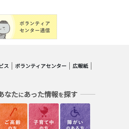
ビス
ボランティアセンター
広報紙
あなた
あった情報
探す
に
を