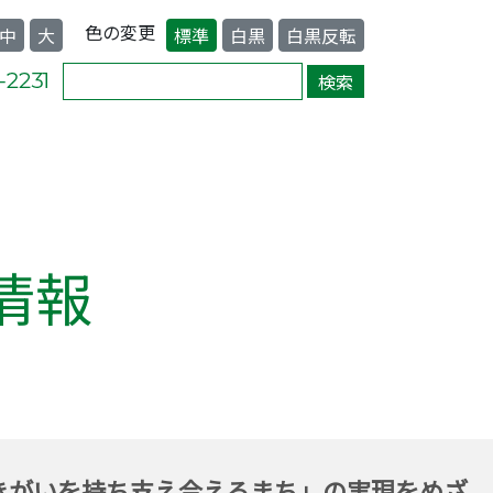
色の変更
中
大
標準
白黒
白黒反転
情報
きがいを持ち支え合えるまち」の実現をめざ