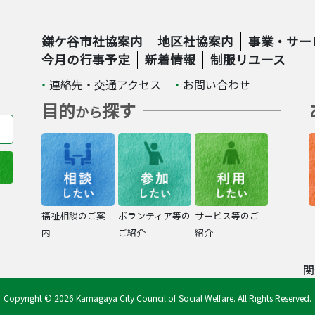
鎌ケ谷市社協案内
地区社協案内
事業・サー
今月の行事予定
新着情報
制服リユース
連絡先・交通アクセス
お問い合わせ
目的
探す
から
福祉相談のご案
ボランティア等の
サービス等のご
内
ご紹介
紹介
関
Copyright © 2026 Kamagaya City Council of Social Welfare. All Rights Reserved.