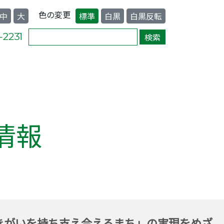
色の変更
中
大
標準
白黒
白黒反転
情報
きがいを持ち支え合えるまち」の実現をめざ