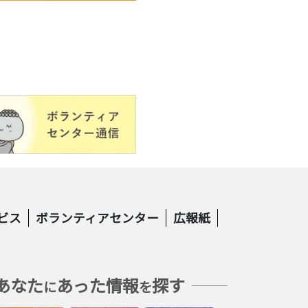
ビス
ボランティアセンター
広報紙
あなた
あった情報
探す
に
を