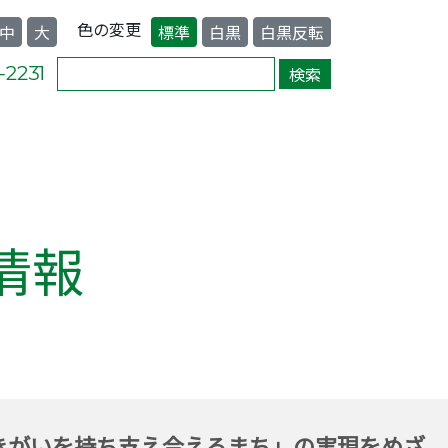
色の変更
中
大
標準
白黒
白黒反転
情報
きがいを持ち支え合えるまち」の実現をめざ