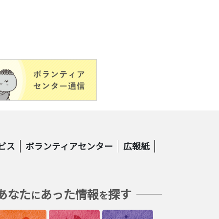
ビス
ボランティアセンター
広報紙
あなた
あった情報
探す
に
を