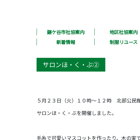
鎌ケ谷市社協案内
地区社協案内
新着情報
制服リユース
サロンほ・く・ぶ②
５月２３日（火）１０時～１２時 北部公民
サロンほ・く・ぶを開催しました。
毛糸で可愛いマスコットを作ったり、木の実