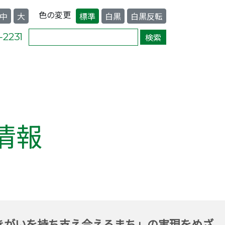
色の変更
中
大
標準
白黒
白黒反転
情報
きがいを持ち支え合えるまち」の実現をめざ