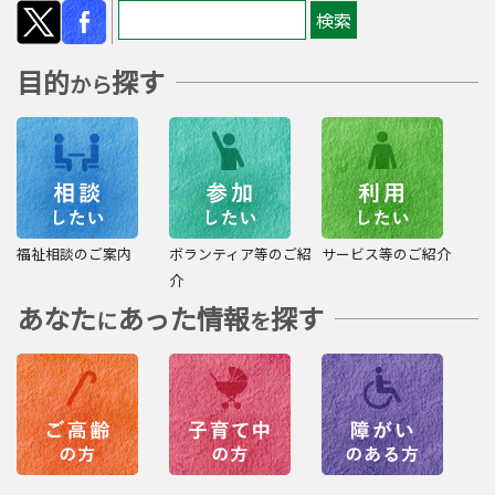
目的
探す
から
福祉相談のご案内
ボランティア等のご紹
サービス等のご紹介
介
あなた
あった情報
探す
に
を