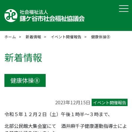
tog
ホーム
新着情報
イベント開催報告
健康体操⑧
新着情報
健康体操⑧
2023年12月15日
イベント開催報告
令和５年１２月２日（土）午後１時半～３時まで、
北部公民館大集会室にて 酒井麻千子健康運動指導士によ