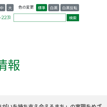
色の変更
中
大
標準
白黒
白黒反転
情報
きがいを持ち支え合えるまち」の実現をめざ