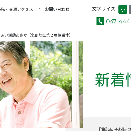
文字サイズ
絡先・交通アクセス
お問い合わせ
小
けあい活動あさか（北部地区第２層協議体）
新着
「誰もが生