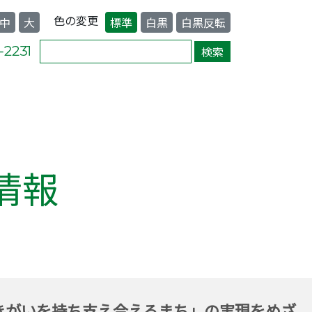
色の変更
中
大
標準
白黒
白黒反転
情報
きがいを持ち支え合えるまち」の実現をめざ