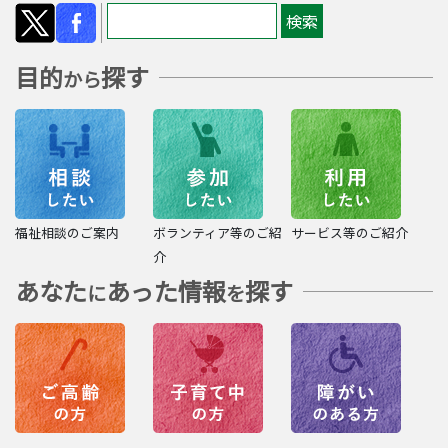
目的
探す
から
福祉相談のご案内
ボランティア等のご紹
サービス等のご紹介
介
あなた
あった情報
探す
に
を