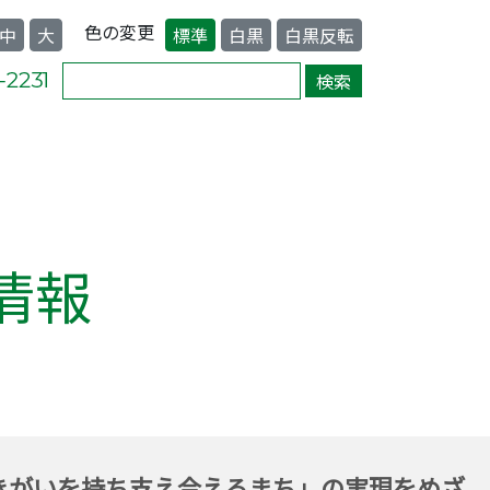
色の変更
中
大
標準
白黒
白黒反転
情報
きがいを持ち支え合えるまち」の実現をめざ