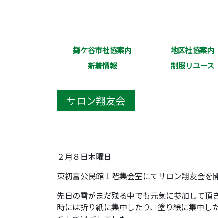
鎌ケ谷市社協案内
地区社協案内
新着情報
制服リユース
サロン翔友会
２月８日木曜日
東初富公民館１階集会室にてサロン翔友会を
先日の雪がまだ残る中でも元気に参加して頂
時には折り紙に集中したり、塗り絵に集中し