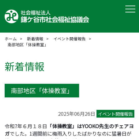
tog
ホーム
新着情報
イベント開催報告
南部地区「体操教室」
新着情報
南部地区「体操教室」
2025年06月26日
イベント開催報告
令和7年６月１８日
「体操教室」は
YOOKO
先生のチェアヨ
ガ
でした。1週間前に梅雨入りしたばかりなのに猛暑日が