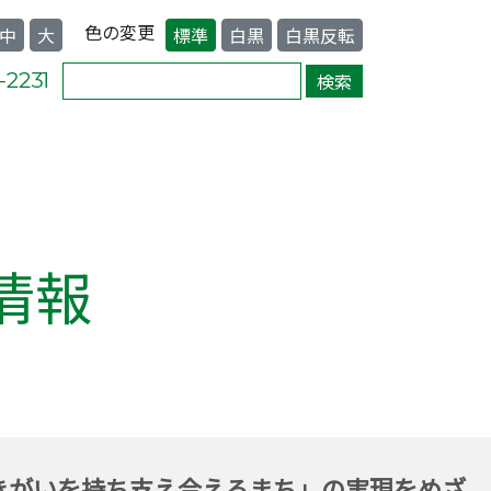
色の変更
中
大
標準
白黒
白黒反転
情報
きがいを持ち支え合えるまち」の実現をめざ