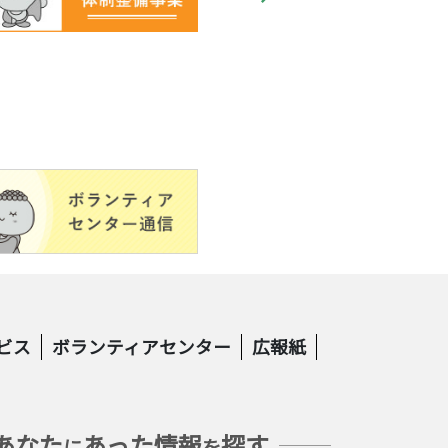
ビス
ボランティアセンター
広報紙
あなた
あった情報
探す
に
を