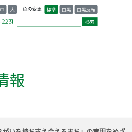
色の変更
中
大
標準
白黒
白黒反転
情報
きがいを持ち支え合えるまち」の実現をめざ