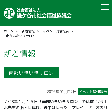
tog
ホーム
新着情報
イベント開催報告
南部いきいきサロン
新着情報
南部いきいきサロン
2026年01月22日
イベント開催報告
令和8年１月１５日
「南部いきいきサロン」
では前半が
川
北先生
の脳トレ体操、後半は
レッツ プレイ ザ オカリ