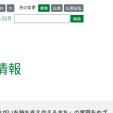
色の変更
中
大
標準
白黒
白黒反転
情報
きがいを持ち支え合えるまち」の実現をめざ