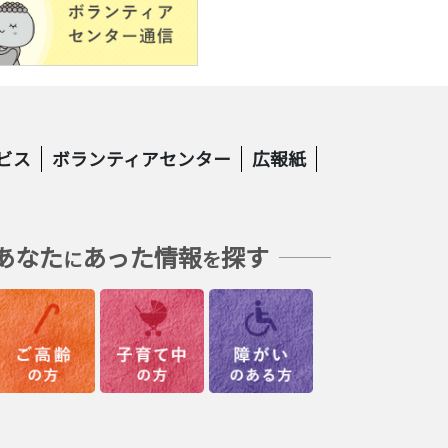
ビス
ボランティアセンター
広報紙
あなた
あった情報
探す
に
を