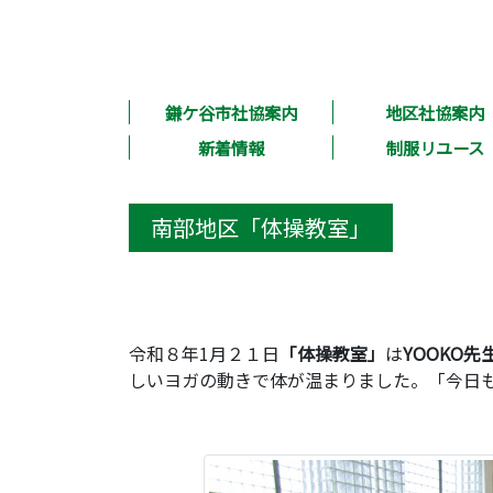
鎌ケ谷市社協案内
地区社協案内
新着情報
制服リユース
南部地区「体操教室」
令和８年1月２１日
「体操教室」
は
YOOKO
先
しいヨガの動きで体が温まりました。「今日