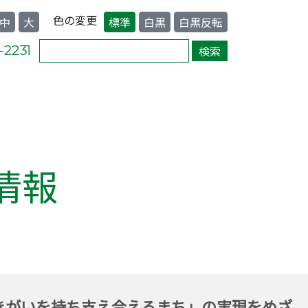
色の変更
中
大
標準
白黒
白黒反転
情報
きがいを持ち支え合えるまち」の実現をめざ