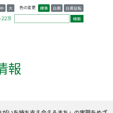
色の変更
中
大
標準
白黒
白黒反転
情報
きがいを持ち支え合えるまち」の実現をめざ