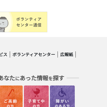
ビス
ボランティアセンター
広報紙
あなた
あった情報
探す
に
を