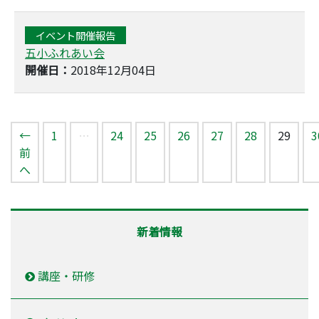
イベント開催報告
五小ふれあい会
開催日：
2018年12月04日
（こ
←
1
…
24
25
26
27
28
29
3
前
へ
新着情報
講座・研修