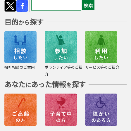
目的
探す
から
福祉相談のご案内
ボランティア等のご紹
サービス等のご紹介
介
あなた
あった情報
探す
に
を