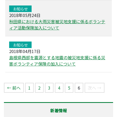
お知らせ
2018年05月24日
秋田県における大雨災害被災地支援に係るボランテ
ィア活動保険加入について
お知らせ
2018年04月17日
島根県西部を震源とする地震の被災地支援に係る災
害ボランティア保険の加入について
（このページ）
← 前へ
1
2
3
4
5
6
次へ →
新着情報