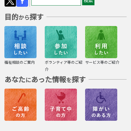
目的
探す
から
福祉相談のご案内
ボランティア等のご紹
サービス等のご紹介
介
あなた
あった情報
探す
に
を